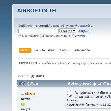
AIRSOFT.IN.TH
ยินดีต้อนรับคุณ,
บุคคลทั่วไป
กรุณา
เข้าสู่ระบบ
หรือ
ลงทะเบียน
เข้าสู่ระบบด้วยชื่อผู้ใช้ รหัสผ่าน และระยะเวลาในเซสชั่น
หน้าแรก
ช่วยเหลือ
ค้นหา
เข้าสู่ระบบ
สมัครสมาชิก
AIRSOFT.IN.TH
»
ห้องซื้อขาย
»
อุปกรณ์เสริม ต่าง ๆ
»
อุปกรณ์ ชุดแต่งปืน ภาย
หน้า:
1
2
3
[
4
]
ลงล่าง
ผู้เขียน
หัวข้อ: อุปกรณ์ ชุดแต่งปื
ต่าง ๆ ,ที่โหลดลูก ฯลฯ (อ่าน 185451 ครั้ง)
Re: อุปกรณ์ ชุดแต่งปืน ภา
sharp
แกนพานท้าน,มอเตอร์,สปริง,แ
Newbie
โหลดลูก
«
ตอบกลับ #45 เมื่อ:
พฤษภาคม 12, 202
กระทู้: 1