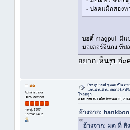
- มอเตอร์ จิงกง
- ปลดแม็กสองท
บอดี้ magpul มีแ
มอเตอร์จินกง ที่ป
อยากเห็นรูปอ่ะ
Re: อุปกรณ์ ชุดแต่งปืน ภา
มด
แกนพานท้าน,มอเตอร์,สปริง,แ
Administrator
โหลดลูก
Hero Member
«
ตอบกลับ #21 เมื่อ:
สิงหาคม 10, 2014
กระทู้: 1307
อ้างจาก: bankboom
Karma: +4/-2
อ้างจาก: มด ที่ 