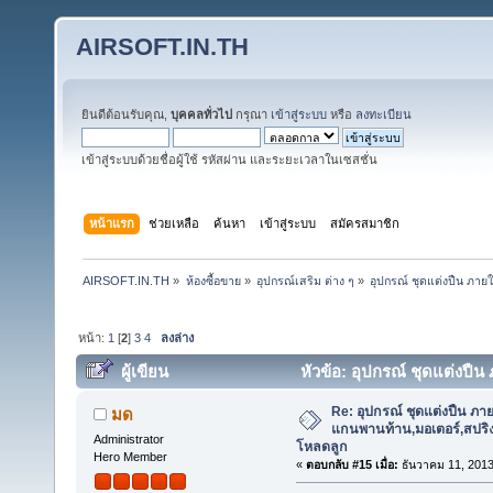
AIRSOFT.IN.TH
ยินดีต้อนรับคุณ,
บุคคลทั่วไป
กรุณา
เข้าสู่ระบบ
หรือ
ลงทะเบียน
เข้าสู่ระบบด้วยชื่อผู้ใช้ รหัสผ่าน และระยะเวลาในเซสชั่น
หน้าแรก
ช่วยเหลือ
ค้นหา
เข้าสู่ระบบ
สมัครสมาชิก
AIRSOFT.IN.TH
»
ห้องซื้อขาย
»
อุปกรณ์เสริม ต่าง ๆ
»
อุปกรณ์ ชุดแต่งปืน ภาย
หน้า:
1
[
2
]
3
4
ลงล่าง
ผู้เขียน
หัวข้อ: อุปกรณ์ ชุดแต่งปื
ต่าง ๆ ,ที่โหลดลูก ฯลฯ (อ่าน 185308 ครั้ง)
Re: อุปกรณ์ ชุดแต่งปืน ภา
มด
แกนพานท้าน,มอเตอร์,สปริง,แ
Administrator
โหลดลูก
Hero Member
«
ตอบกลับ #15 เมื่อ:
ธันวาคม 11, 2013