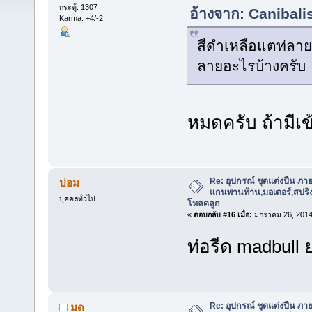
กระทู้: 1307
อ้างจาก: Canibalis
Karma: +4/-2
สีดำเหลือแตท่ลายม
ลายอะไรบ้างครับ
หมดครับ ถ้ามี
Re: อุปกรณ์ ชุดแต่งปืน ภา
ปอม
แกนพานท้าน,มอเตอร์,สปริง,แ
บุคคลทั่วไป
โหลดลูก
«
ตอบกลับ #16 เมื่อ:
มกราคม 26, 2014
ท่อรีด madbull 
Re: อุปกรณ์ ชุดแต่งปืน ภา
มด