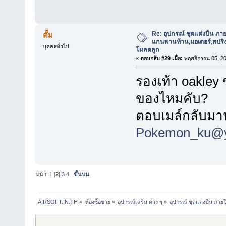
Re: อุปกรณ์ ชุดแต่งปืน ภา
ตั้ม
แกนพานท้าน,มอเตอร์,สปริง,แ
บุคคลทั่วไป
โหลดลูก
«
ตอบกลับ #29 เมื่อ:
พฤศจิกายน 05, 20
รองเท้า oakley 
ของไหมคับ?
ตอบเมล์กลับมาน
Pokemon_ku@
หน้า:
1
[
2
]
3
4
ขึ้นบน
AIRSOFT.IN.TH
»
ห้องซื้อขาย
»
อุปกรณ์เสริม ต่าง ๆ
»
อุปกรณ์ ชุดแต่งปืน ภาย