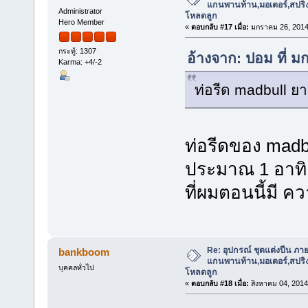
แกนพานท้าน,มอเตอร์,สปริง,แ
Administrator
โหลดลูก
Hero Member
«
ตอบกลับ #17 เมื่อ:
มกราคม 26, 2014
กระทู้: 1307
อ้างจาก: ปอม ที่ 
Karma: +4/-2
ท่อรีด madbull ยา
ท่อรีดของ madbu
ประมาณ 1 อาทิ
ที่ผมตอนนี้มี ค
Re: อุปกรณ์ ชุดแต่งปืน ภา
bankboom
แกนพานท้าน,มอเตอร์,สปริง,แ
บุคคลทั่วไป
โหลดลูก
«
ตอบกลับ #18 เมื่อ:
สิงหาคม 04, 2014