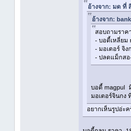
อ้างจาก: มด ที่
อ้างจาก: bank
สอบถามราคาแ
- บอดี้เหลี่ย
- มอเตอร์ จิ
- ปลดแม็กส
บอดี้ magpul 
มอเตอร์จินกง ท
อยากเห็นรูปอ่ะค
บอดี้กลม ราคา 1