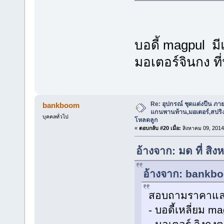
บอดี้ magpul ม
มอเตอร์จินกง ที
Re: อุปกรณ์ ชุดแต่งปืน ภา
bankboom
แกนพานท้าน,มอเตอร์,สปริง,แ
บุคคลทั่วไป
โหลดลูก
«
ตอบกลับ #20 เมื่อ:
สิงหาคม 09, 2014
อ้างจาก: มด ที่ ส
อ้างจาก: bankbo
สอบถามราคาและม
- บอดี้เหลี่ยม m