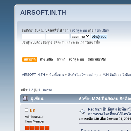
AIRSOFT.IN.TH
ยินดีต้อนรับคุณ,
บุคคลทั่วไป
กรุณา
เข้าสู่ระบบ
หรือ
ลงทะเบียน
เข้าสู่ระบบด้วยชื่อผู้ใช้ รหัสผ่าน และระยะเวลาในเซสชั่น
หน้าแรก
ช่วยเหลือ
ค้นหา
เข้าสู่ระบบ
สมัครสมาชิก
AIRSOFT.IN.TH
»
ห้องซื้อขาย
»
สินค้าใหม่อัพเดทล่าสุด
»
M24 ปืนอัดลม ยิงทีล
หน้า:
1
2
[
3
]
4
ลงล่าง
ผู้เขียน
หัวข้อ: M24 ปืนอัดลม ยิงทีล
183496 ครั้ง)
Re: M24 ปืนอัดลม ยิงทีละนั
มด
ลายพราง ใครที่จองไว้โทรได
Administrator
«
ตอบกลับ #30 เมื่อ:
สิงหาคม 21, 2014
Hero Member