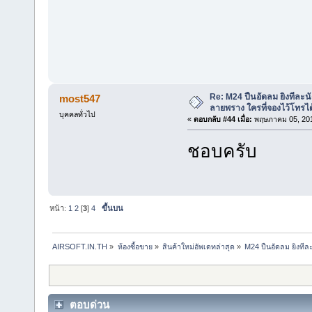
Re: M24 ปืนอัดลม ยิงทีละนั
most547
ลายพราง ใครที่จองไว้โทรได
บุคคลทั่วไป
«
ตอบกลับ #44 เมื่อ:
พฤษภาคม 05, 201
ชอบครับ
หน้า:
1
2
[
3
]
4
ขึ้นบน
AIRSOFT.IN.TH
»
ห้องซื้อขาย
»
สินค้าใหม่อัพเดทล่าสุด
»
M24 ปืนอัดลม ยิงทีล
ตอบด่วน