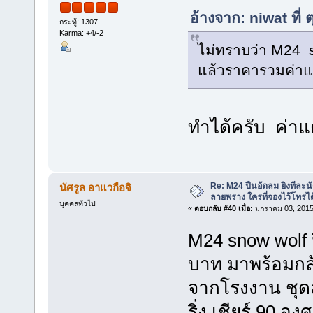
อ้างจาก: niwat ที่
กระทู้: 1307
Karma: +4/-2
ไม่ทราบว่า M24 s
แล้วราคารวมค่าแ
ทำได้ครับ ค่าแ
Re: M24 ปืนอัดลม ยิงทีละนั
นัศรูล อาแวกือจิ
ลายพราง ใครที่จองไว้โทรได
บุคคลทั่วไป
«
ตอบกลับ #40 เมื่อ:
มกราคม 03, 2015
M24 snow wolf 
บาท มาพร้อมกล
จากโรงงาน ชุดล
ริ่ง เชียร์ 90 อ